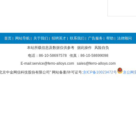
首页
网站导航
关于我们
招聘英才
联系我们
广告服务
帮助
法律顾问
|
|
|
|
|
|
|
本站所载信息及数据仅供参考 据此操作 风险自负
电话：86-10-58697578 传真：86-10-58699098
E-mail:service@ferro-alloys.com sales@ferro-alloys.com
“北京中金网信科技股份有限公司” 网站备案/许可证号:
京ICP备10023472号
京公网安备