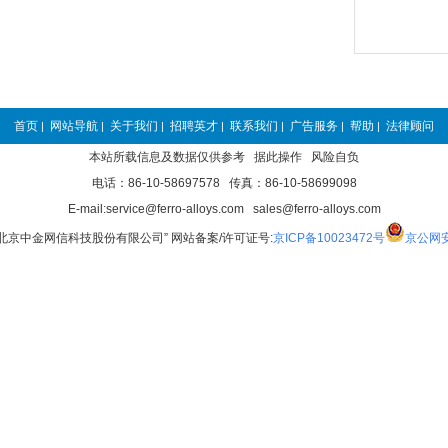
首页
网站导航
关于我们
招聘英才
联系我们
广告服务
帮助
法律顾问
|
|
|
|
|
|
|
本站所载信息及数据仅供参考 据此操作 风险自负
电话：86-10-58697578 传真：86-10-58699098
E-mail:service@ferro-alloys.com sales@ferro-alloys.com
“北京中金网信科技股份有限公司” 网站备案/许可证号:
京ICP备10023472号
京公网安备