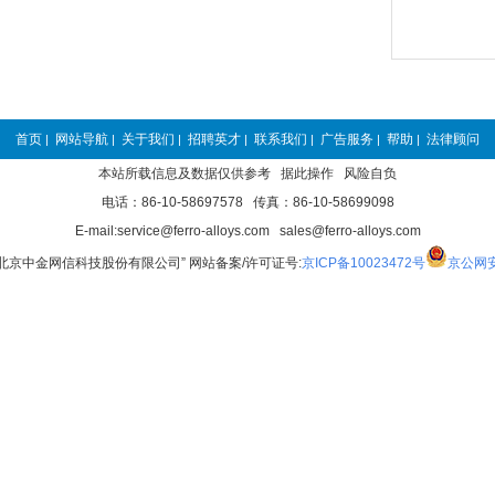
首页
网站导航
关于我们
招聘英才
联系我们
广告服务
帮助
法律顾问
|
|
|
|
|
|
|
本站所载信息及数据仅供参考 据此操作 风险自负
电话：86-10-58697578 传真：86-10-58699098
E-mail:service@ferro-alloys.com sales@ferro-alloys.com
“北京中金网信科技股份有限公司” 网站备案/许可证号:
京ICP备10023472号
京公网安备