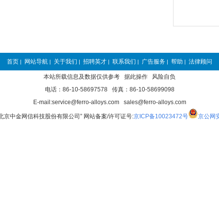
首页
网站导航
关于我们
招聘英才
联系我们
广告服务
帮助
法律顾问
|
|
|
|
|
|
|
本站所载信息及数据仅供参考 据此操作 风险自负
电话：86-10-58697578 传真：86-10-58699098
E-mail:service@ferro-alloys.com sales@ferro-alloys.com
“北京中金网信科技股份有限公司” 网站备案/许可证号:
京ICP备10023472号
京公网安备