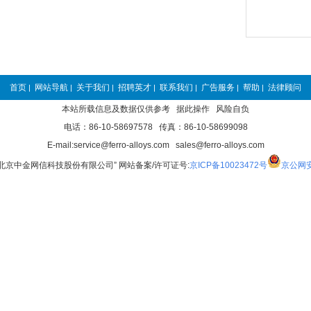
首页
网站导航
关于我们
招聘英才
联系我们
广告服务
帮助
法律顾问
|
|
|
|
|
|
|
本站所载信息及数据仅供参考 据此操作 风险自负
电话：86-10-58697578 传真：86-10-58699098
E-mail:service@ferro-alloys.com sales@ferro-alloys.com
“北京中金网信科技股份有限公司” 网站备案/许可证号:
京ICP备10023472号
京公网安备