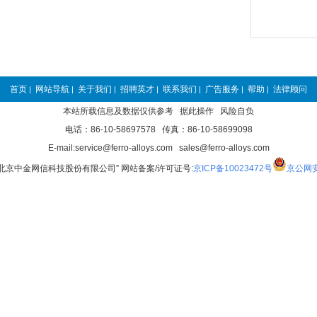
首页
网站导航
关于我们
招聘英才
联系我们
广告服务
帮助
法律顾问
|
|
|
|
|
|
|
本站所载信息及数据仅供参考 据此操作 风险自负
电话：86-10-58697578 传真：86-10-58699098
E-mail:service@ferro-alloys.com sales@ferro-alloys.com
“北京中金网信科技股份有限公司” 网站备案/许可证号:
京ICP备10023472号
京公网安备