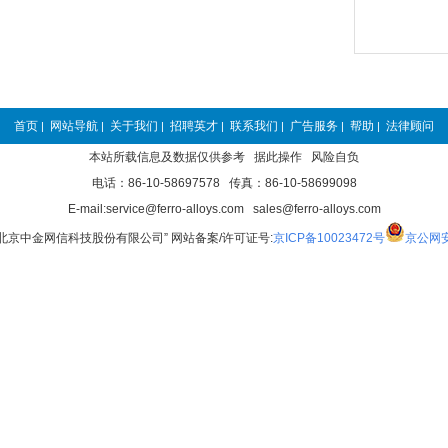
首页
网站导航
关于我们
招聘英才
联系我们
广告服务
帮助
法律顾问
|
|
|
|
|
|
|
本站所载信息及数据仅供参考 据此操作 风险自负
电话：86-10-58697578 传真：86-10-58699098
E-mail:service@ferro-alloys.com sales@ferro-alloys.com
“北京中金网信科技股份有限公司” 网站备案/许可证号:
京ICP备10023472号
京公网安备