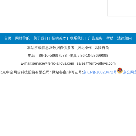
首页
网站导航
关于我们
招聘英才
联系我们
广告服务
帮助
法律顾问
|
|
|
|
|
|
|
本站所载信息及数据仅供参考 据此操作 风险自负
电话：86-10-58697578 传真：86-10-58699098
E-mail:service@ferro-alloys.com sales@ferro-alloys.com
“北京中金网信科技股份有限公司” 网站备案/许可证号:
京ICP备10023472号
京公网安备