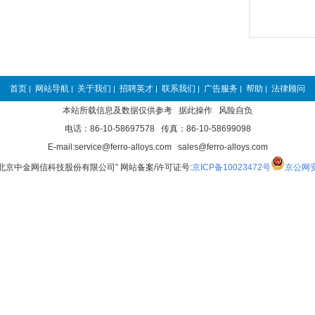
首页
网站导航
关于我们
招聘英才
联系我们
广告服务
帮助
法律顾问
|
|
|
|
|
|
|
本站所载信息及数据仅供参考 据此操作 风险自负
电话：86-10-58697578 传真：86-10-58699098
E-mail:service@ferro-alloys.com sales@ferro-alloys.com
“北京中金网信科技股份有限公司” 网站备案/许可证号:
京ICP备10023472号
京公网安备