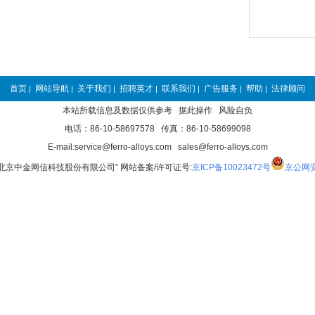
首页
网站导航
关于我们
招聘英才
联系我们
广告服务
帮助
法律顾问
|
|
|
|
|
|
|
本站所载信息及数据仅供参考 据此操作 风险自负
电话：86-10-58697578 传真：86-10-58699098
E-mail:service@ferro-alloys.com sales@ferro-alloys.com
“北京中金网信科技股份有限公司” 网站备案/许可证号:
京ICP备10023472号
京公网安备