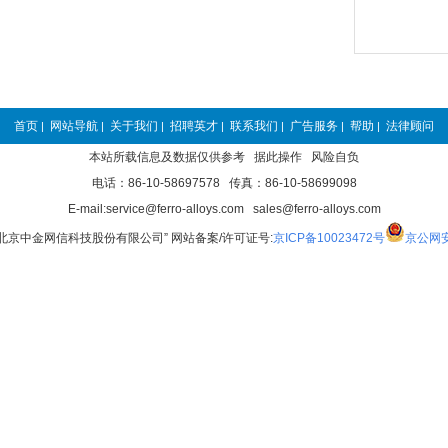
首页
网站导航
关于我们
招聘英才
联系我们
广告服务
帮助
法律顾问
|
|
|
|
|
|
|
本站所载信息及数据仅供参考 据此操作 风险自负
电话：86-10-58697578 传真：86-10-58699098
E-mail:service@ferro-alloys.com sales@ferro-alloys.com
“北京中金网信科技股份有限公司” 网站备案/许可证号:
京ICP备10023472号
京公网安备