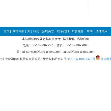
首页
网站导航
关于我们
招聘英才
联系我们
广告服务
帮助
法律顾问
|
|
|
|
|
|
|
本站所载信息及数据仅供参考 据此操作 风险自负
电话：86-10-58697578 传真：86-10-58699098
E-mail:service@ferro-alloys.com sales@ferro-alloys.com
“北京中金网信科技股份有限公司” 网站备案/许可证号:
京ICP备10023472号
京公网安备