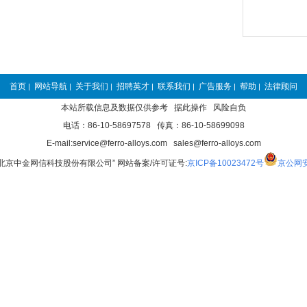
首页
网站导航
关于我们
招聘英才
联系我们
广告服务
帮助
法律顾问
|
|
|
|
|
|
|
本站所载信息及数据仅供参考 据此操作 风险自负
电话：86-10-58697578 传真：86-10-58699098
E-mail:service@ferro-alloys.com sales@ferro-alloys.com
“北京中金网信科技股份有限公司” 网站备案/许可证号:
京ICP备10023472号
京公网安备