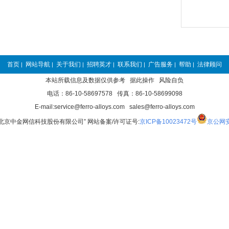
首页
网站导航
关于我们
招聘英才
联系我们
广告服务
帮助
法律顾问
|
|
|
|
|
|
|
本站所载信息及数据仅供参考 据此操作 风险自负
电话：86-10-58697578 传真：86-10-58699098
E-mail:service@ferro-alloys.com sales@ferro-alloys.com
“北京中金网信科技股份有限公司” 网站备案/许可证号:
京ICP备10023472号
京公网安备