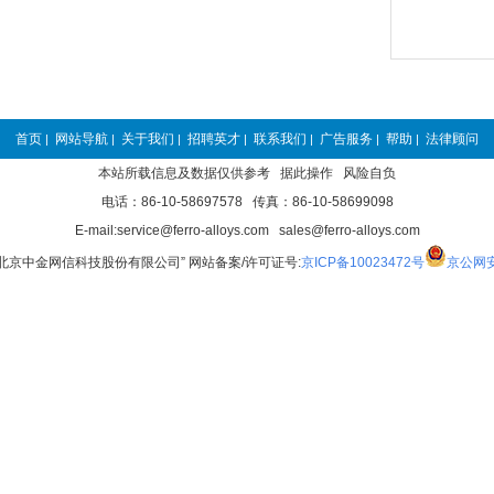
首页
网站导航
关于我们
招聘英才
联系我们
广告服务
帮助
法律顾问
|
|
|
|
|
|
|
本站所载信息及数据仅供参考 据此操作 风险自负
电话：86-10-58697578 传真：86-10-58699098
E-mail:service@ferro-alloys.com sales@ferro-alloys.com
“北京中金网信科技股份有限公司” 网站备案/许可证号:
京ICP备10023472号
京公网安备