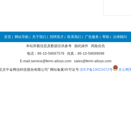
首页
网站导航
关于我们
招聘英才
联系我们
广告服务
帮助
法律顾问
|
|
|
|
|
|
|
本站所载信息及数据仅供参考 据此操作 风险自负
电话：86-10-58697578 传真：86-10-58699098
E-mail:service@ferro-alloys.com sales@ferro-alloys.com
“北京中金网信科技股份有限公司” 网站备案/许可证号:
京ICP备10023472号
京公网安备