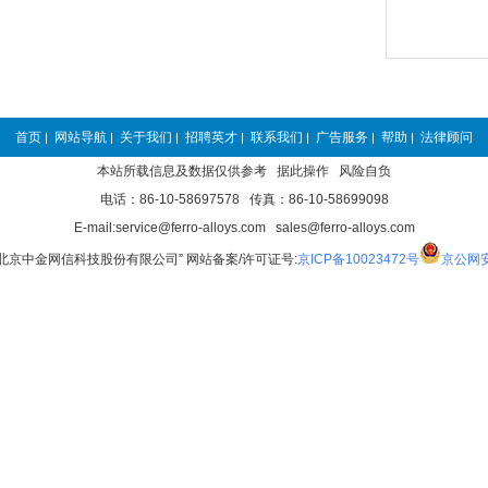
首页
网站导航
关于我们
招聘英才
联系我们
广告服务
帮助
法律顾问
|
|
|
|
|
|
|
本站所载信息及数据仅供参考 据此操作 风险自负
电话：86-10-58697578 传真：86-10-58699098
E-mail:service@ferro-alloys.com sales@ferro-alloys.com
“北京中金网信科技股份有限公司” 网站备案/许可证号:
京ICP备10023472号
京公网安备