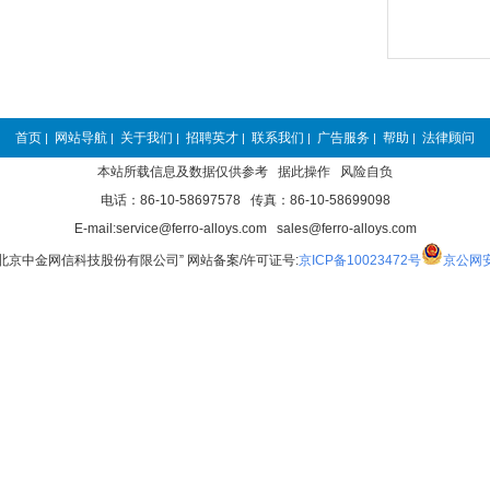
首页
网站导航
关于我们
招聘英才
联系我们
广告服务
帮助
法律顾问
|
|
|
|
|
|
|
本站所载信息及数据仅供参考 据此操作 风险自负
电话：86-10-58697578 传真：86-10-58699098
E-mail:service@ferro-alloys.com sales@ferro-alloys.com
“北京中金网信科技股份有限公司” 网站备案/许可证号:
京ICP备10023472号
京公网安备