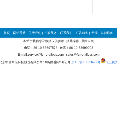
首页
网站导航
关于我们
招聘英才
联系我们
广告服务
帮助
法律顾问
|
|
|
|
|
|
|
本站所载信息及数据仅供参考 据此操作 风险自负
电话：86-10-58697578 传真：86-10-58699098
E-mail:service@ferro-alloys.com sales@ferro-alloys.com
“北京中金网信科技股份有限公司” 网站备案/许可证号:
京ICP备10023472号
京公网安备