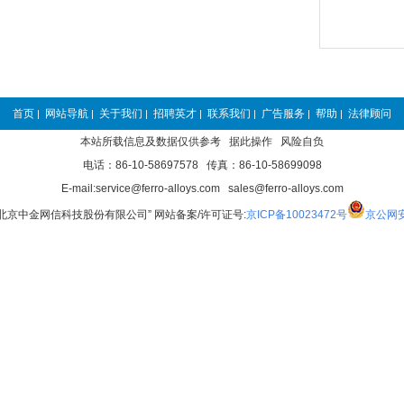
首页
网站导航
关于我们
招聘英才
联系我们
广告服务
帮助
法律顾问
|
|
|
|
|
|
|
本站所载信息及数据仅供参考 据此操作 风险自负
电话：86-10-58697578 传真：86-10-58699098
E-mail:service@ferro-alloys.com sales@ferro-alloys.com
“北京中金网信科技股份有限公司” 网站备案/许可证号:
京ICP备10023472号
京公网安备