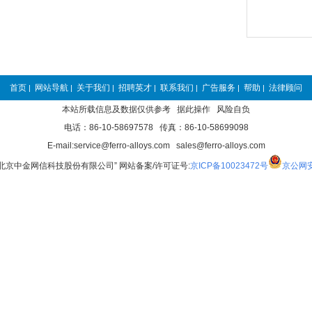
首页
网站导航
关于我们
招聘英才
联系我们
广告服务
帮助
法律顾问
|
|
|
|
|
|
|
本站所载信息及数据仅供参考 据此操作 风险自负
电话：86-10-58697578 传真：86-10-58699098
E-mail:service@ferro-alloys.com sales@ferro-alloys.com
“北京中金网信科技股份有限公司” 网站备案/许可证号:
京ICP备10023472号
京公网安备