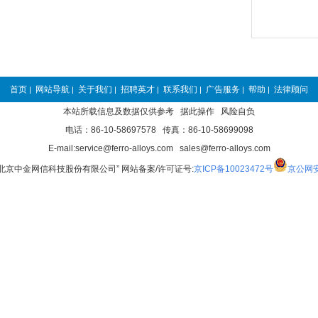
首页
网站导航
关于我们
招聘英才
联系我们
广告服务
帮助
法律顾问
|
|
|
|
|
|
|
本站所载信息及数据仅供参考 据此操作 风险自负
电话：86-10-58697578 传真：86-10-58699098
E-mail:service@ferro-alloys.com sales@ferro-alloys.com
“北京中金网信科技股份有限公司” 网站备案/许可证号:
京ICP备10023472号
京公网安备