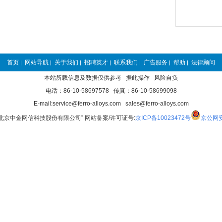
首页
网站导航
关于我们
招聘英才
联系我们
广告服务
帮助
法律顾问
|
|
|
|
|
|
|
本站所载信息及数据仅供参考 据此操作 风险自负
电话：86-10-58697578 传真：86-10-58699098
E-mail:service@ferro-alloys.com sales@ferro-alloys.com
“北京中金网信科技股份有限公司” 网站备案/许可证号:
京ICP备10023472号
京公网安备