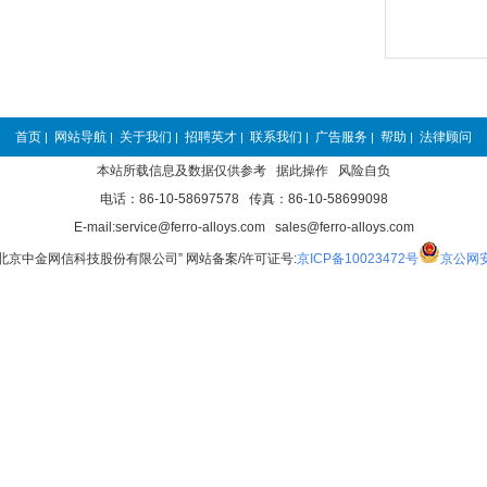
首页
网站导航
关于我们
招聘英才
联系我们
广告服务
帮助
法律顾问
|
|
|
|
|
|
|
本站所载信息及数据仅供参考 据此操作 风险自负
电话：86-10-58697578 传真：86-10-58699098
E-mail:service@ferro-alloys.com sales@ferro-alloys.com
“北京中金网信科技股份有限公司” 网站备案/许可证号:
京ICP备10023472号
京公网安备