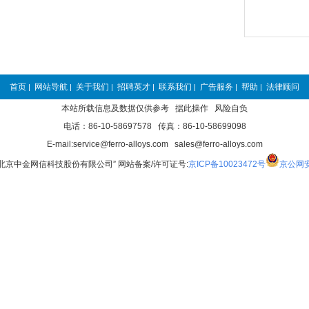
首页
网站导航
关于我们
招聘英才
联系我们
广告服务
帮助
法律顾问
|
|
|
|
|
|
|
本站所载信息及数据仅供参考 据此操作 风险自负
电话：86-10-58697578 传真：86-10-58699098
E-mail:service@ferro-alloys.com sales@ferro-alloys.com
“北京中金网信科技股份有限公司” 网站备案/许可证号:
京ICP备10023472号
京公网安备