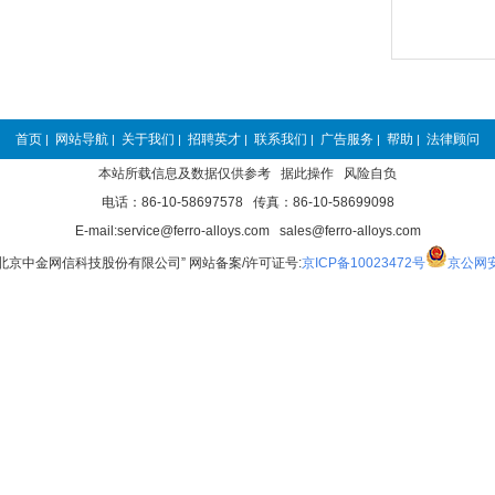
首页
网站导航
关于我们
招聘英才
联系我们
广告服务
帮助
法律顾问
|
|
|
|
|
|
|
本站所载信息及数据仅供参考 据此操作 风险自负
电话：86-10-58697578 传真：86-10-58699098
E-mail:service@ferro-alloys.com sales@ferro-alloys.com
“北京中金网信科技股份有限公司” 网站备案/许可证号:
京ICP备10023472号
京公网安备