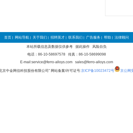
首页
网站导航
关于我们
招聘英才
联系我们
广告服务
帮助
法律顾问
|
|
|
|
|
|
|
本站所载信息及数据仅供参考 据此操作 风险自负
电话：86-10-58697578 传真：86-10-58699098
E-mail:service@ferro-alloys.com sales@ferro-alloys.com
“北京中金网信科技股份有限公司” 网站备案/许可证号:
京ICP备10023472号
京公网安备