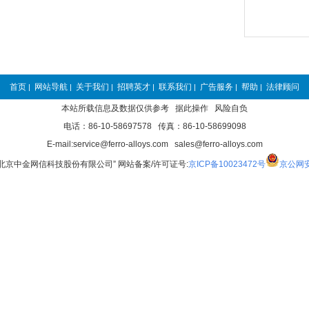
首页
网站导航
关于我们
招聘英才
联系我们
广告服务
帮助
法律顾问
|
|
|
|
|
|
|
本站所载信息及数据仅供参考 据此操作 风险自负
电话：86-10-58697578 传真：86-10-58699098
E-mail:service@ferro-alloys.com sales@ferro-alloys.com
“北京中金网信科技股份有限公司” 网站备案/许可证号:
京ICP备10023472号
京公网安备