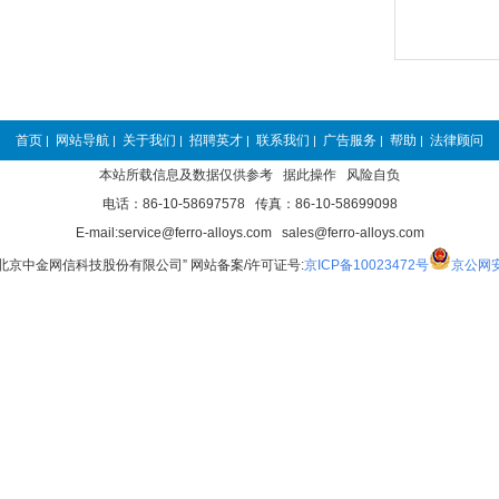
首页
网站导航
关于我们
招聘英才
联系我们
广告服务
帮助
法律顾问
|
|
|
|
|
|
|
本站所载信息及数据仅供参考 据此操作 风险自负
电话：86-10-58697578 传真：86-10-58699098
E-mail:service@ferro-alloys.com sales@ferro-alloys.com
“北京中金网信科技股份有限公司” 网站备案/许可证号:
京ICP备10023472号
京公网安备