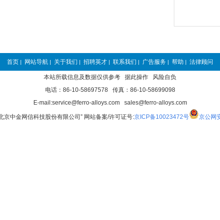
首页
网站导航
关于我们
招聘英才
联系我们
广告服务
帮助
法律顾问
|
|
|
|
|
|
|
本站所载信息及数据仅供参考 据此操作 风险自负
电话：86-10-58697578 传真：86-10-58699098
E-mail:service@ferro-alloys.com sales@ferro-alloys.com
“北京中金网信科技股份有限公司” 网站备案/许可证号:
京ICP备10023472号
京公网安备