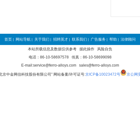
首页
网站导航
关于我们
招聘英才
联系我们
广告服务
帮助
法律顾问
|
|
|
|
|
|
|
本站所载信息及数据仅供参考 据此操作 风险自负
电话：86-10-58697578 传真：86-10-58699098
E-mail:service@ferro-alloys.com sales@ferro-alloys.com
“北京中金网信科技股份有限公司” 网站备案/许可证号:
京ICP备10023472号
京公网安备