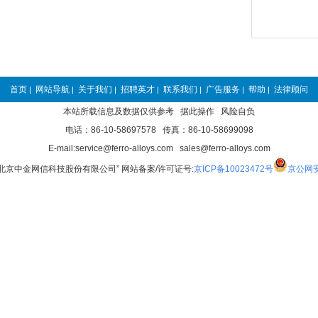
首页
网站导航
关于我们
招聘英才
联系我们
广告服务
帮助
法律顾问
|
|
|
|
|
|
|
本站所载信息及数据仅供参考 据此操作 风险自负
电话：86-10-58697578 传真：86-10-58699098
E-mail:service@ferro-alloys.com sales@ferro-alloys.com
“北京中金网信科技股份有限公司” 网站备案/许可证号:
京ICP备10023472号
京公网安备