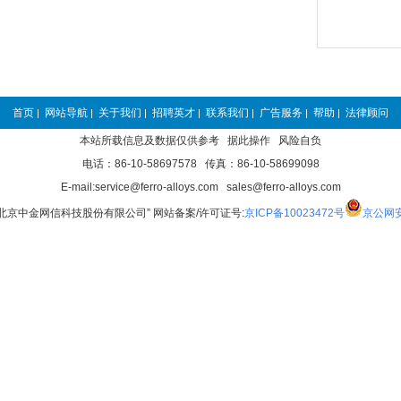
首页
网站导航
关于我们
招聘英才
联系我们
广告服务
帮助
法律顾问
|
|
|
|
|
|
|
本站所载信息及数据仅供参考 据此操作 风险自负
电话：86-10-58697578 传真：86-10-58699098
E-mail:service@ferro-alloys.com sales@ferro-alloys.com
“北京中金网信科技股份有限公司” 网站备案/许可证号:
京ICP备10023472号
京公网安备