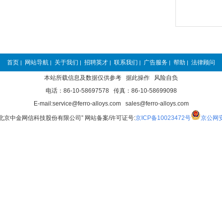
首页
网站导航
关于我们
招聘英才
联系我们
广告服务
帮助
法律顾问
|
|
|
|
|
|
|
本站所载信息及数据仅供参考 据此操作 风险自负
电话：86-10-58697578 传真：86-10-58699098
E-mail:service@ferro-alloys.com sales@ferro-alloys.com
“北京中金网信科技股份有限公司” 网站备案/许可证号:
京ICP备10023472号
京公网安备