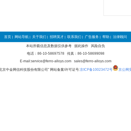
首页
网站导航
关于我们
招聘英才
联系我们
广告服务
帮助
法律顾问
|
|
|
|
|
|
|
本站所载信息及数据仅供参考 据此操作 风险自负
电话：86-10-58697578 传真：86-10-58699098
E-mail:service@ferro-alloys.com sales@ferro-alloys.com
“北京中金网信科技股份有限公司” 网站备案/许可证号:
京ICP备10023472号
京公网安备