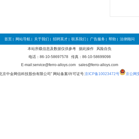
首页
网站导航
关于我们
招聘英才
联系我们
广告服务
帮助
法律顾问
|
|
|
|
|
|
|
本站所载信息及数据仅供参考 据此操作 风险自负
电话：86-10-58697578 传真：86-10-58699098
E-mail:service@ferro-alloys.com sales@ferro-alloys.com
“北京中金网信科技股份有限公司” 网站备案/许可证号:
京ICP备10023472号
京公网安备