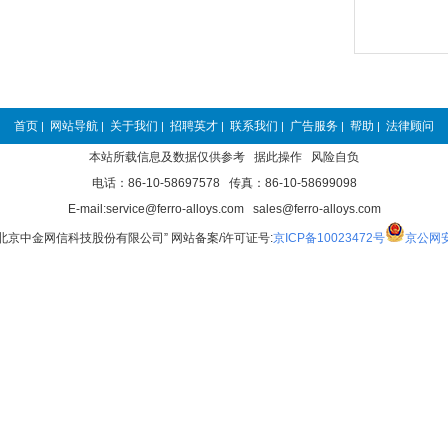
首页
网站导航
关于我们
招聘英才
联系我们
广告服务
帮助
法律顾问
|
|
|
|
|
|
|
本站所载信息及数据仅供参考 据此操作 风险自负
电话：86-10-58697578 传真：86-10-58699098
E-mail:service@ferro-alloys.com sales@ferro-alloys.com
“北京中金网信科技股份有限公司” 网站备案/许可证号:
京ICP备10023472号
京公网安备