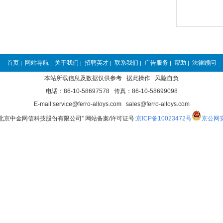
首页
网站导航
关于我们
招聘英才
联系我们
广告服务
帮助
法律顾问
|
|
|
|
|
|
|
本站所载信息及数据仅供参考 据此操作 风险自负
电话：86-10-58697578 传真：86-10-58699098
E-mail:service@ferro-alloys.com sales@ferro-alloys.com
“北京中金网信科技股份有限公司” 网站备案/许可证号:
京ICP备10023472号
京公网安备