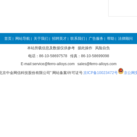
首页
网站导航
关于我们
招聘英才
联系我们
广告服务
帮助
法律顾问
|
|
|
|
|
|
|
本站所载信息及数据仅供参考 据此操作 风险自负
电话：86-10-58697578 传真：86-10-58699098
E-mail:service@ferro-alloys.com sales@ferro-alloys.com
“北京中金网信科技股份有限公司” 网站备案/许可证号:
京ICP备10023472号
京公网安备