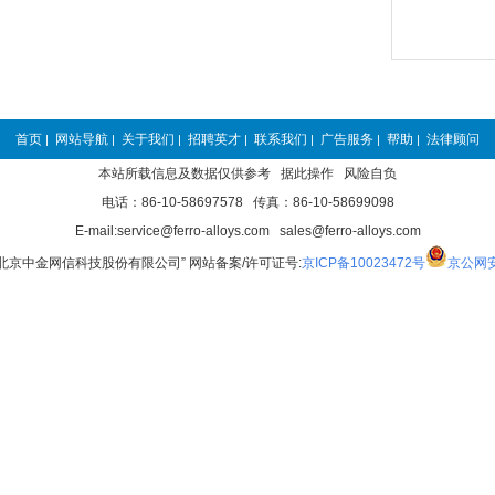
首页
网站导航
关于我们
招聘英才
联系我们
广告服务
帮助
法律顾问
|
|
|
|
|
|
|
本站所载信息及数据仅供参考 据此操作 风险自负
电话：86-10-58697578 传真：86-10-58699098
E-mail:service@ferro-alloys.com sales@ferro-alloys.com
“北京中金网信科技股份有限公司” 网站备案/许可证号:
京ICP备10023472号
京公网安备