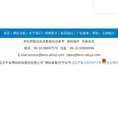
首页
网站导航
关于我们
招聘英才
联系我们
广告服务
帮助
法律顾问
|
|
|
|
|
|
|
本站所载信息及数据仅供参考 据此操作 风险自负
电话：86-10-58697578 传真：86-10-58699098
E-mail:service@ferro-alloys.com sales@ferro-alloys.com
“北京中金网信科技股份有限公司” 网站备案/许可证号:
京ICP备10023472号
京公网安备