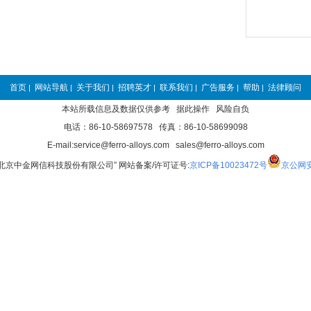
首页
网站导航
关于我们
招聘英才
联系我们
广告服务
帮助
法律顾问
|
|
|
|
|
|
|
本站所载信息及数据仅供参考 据此操作 风险自负
电话：86-10-58697578 传真：86-10-58699098
E-mail:service@ferro-alloys.com sales@ferro-alloys.com
“北京中金网信科技股份有限公司” 网站备案/许可证号:
京ICP备10023472号
京公网安备