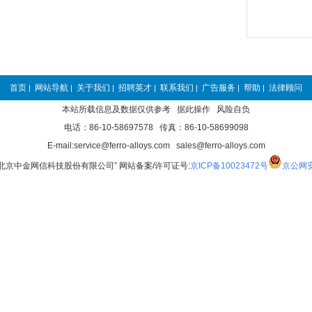
首页
网站导航
关于我们
招聘英才
联系我们
广告服务
帮助
法律顾问
|
|
|
|
|
|
|
本站所载信息及数据仅供参考 据此操作 风险自负
电话：86-10-58697578 传真：86-10-58699098
E-mail:service@ferro-alloys.com sales@ferro-alloys.com
“北京中金网信科技股份有限公司” 网站备案/许可证号:
京ICP备10023472号
京公网安备