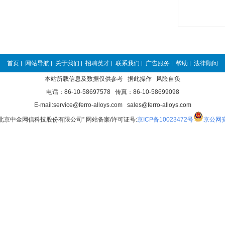
首页
网站导航
关于我们
招聘英才
联系我们
广告服务
帮助
法律顾问
|
|
|
|
|
|
|
本站所载信息及数据仅供参考 据此操作 风险自负
电话：86-10-58697578 传真：86-10-58699098
E-mail:service@ferro-alloys.com sales@ferro-alloys.com
“北京中金网信科技股份有限公司” 网站备案/许可证号:
京ICP备10023472号
京公网安备