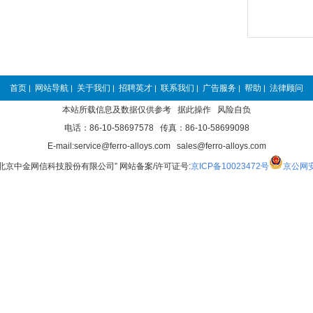
首页
网站导航
关于我们
招聘英才
联系我们
广告服务
帮助
法律顾问
|
|
|
|
|
|
|
本站所载信息及数据仅供参考 据此操作 风险自负
电话：86-10-58697578 传真：86-10-58699098
E-mail:service@ferro-alloys.com sales@ferro-alloys.com
“北京中金网信科技股份有限公司” 网站备案/许可证号:
京ICP备10023472号
京公网安备