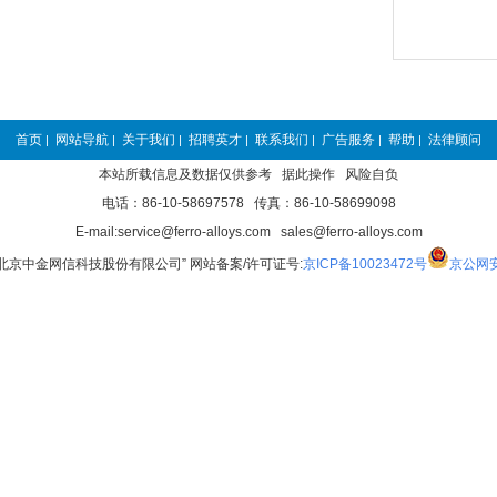
首页
网站导航
关于我们
招聘英才
联系我们
广告服务
帮助
法律顾问
|
|
|
|
|
|
|
本站所载信息及数据仅供参考 据此操作 风险自负
电话：86-10-58697578 传真：86-10-58699098
E-mail:service@ferro-alloys.com sales@ferro-alloys.com
“北京中金网信科技股份有限公司” 网站备案/许可证号:
京ICP备10023472号
京公网安备