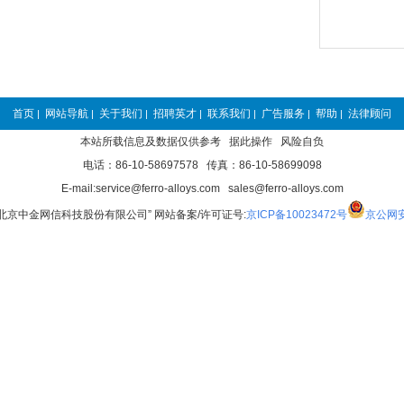
首页
网站导航
关于我们
招聘英才
联系我们
广告服务
帮助
法律顾问
|
|
|
|
|
|
|
本站所载信息及数据仅供参考 据此操作 风险自负
电话：86-10-58697578 传真：86-10-58699098
E-mail:service@ferro-alloys.com sales@ferro-alloys.com
“北京中金网信科技股份有限公司” 网站备案/许可证号:
京ICP备10023472号
京公网安备