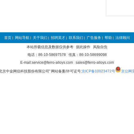
首页
网站导航
关于我们
招聘英才
联系我们
广告服务
帮助
法律顾问
|
|
|
|
|
|
|
本站所载信息及数据仅供参考 据此操作 风险自负
电话：86-10-58697578 传真：86-10-58699098
E-mail:service@ferro-alloys.com sales@ferro-alloys.com
“北京中金网信科技股份有限公司” 网站备案/许可证号:
京ICP备10023472号
京公网安备