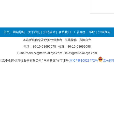
首页
网站导航
关于我们
招聘英才
联系我们
广告服务
帮助
法律顾问
|
|
|
|
|
|
|
本站所载信息及数据仅供参考 据此操作 风险自负
电话：86-10-58697578 传真：86-10-58699098
E-mail:service@ferro-alloys.com sales@ferro-alloys.com
“北京中金网信科技股份有限公司” 网站备案/许可证号:
京ICP备10023472号
京公网安备