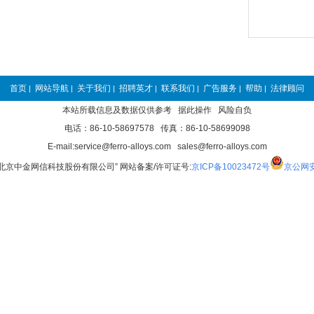
首页
网站导航
关于我们
招聘英才
联系我们
广告服务
帮助
法律顾问
|
|
|
|
|
|
|
本站所载信息及数据仅供参考 据此操作 风险自负
电话：86-10-58697578 传真：86-10-58699098
E-mail:service@ferro-alloys.com sales@ferro-alloys.com
“北京中金网信科技股份有限公司” 网站备案/许可证号:
京ICP备10023472号
京公网安备